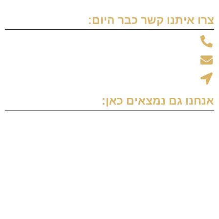
צרו איתנו קשר כבר היום:
טלפון:050-9595999
amos.t.law@gmail.com
האגס 1 סנטר הגליל, ראש פינה
אנחנו גם נמצאים כאן: